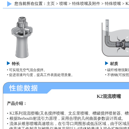
您当前所在位置：
主页
>
喷嘴
>
特殊喷嘴及附件
>
特殊喷嘴
> 
特长
材质
• 可实现无空气混合搅拌。
• 碳纤维增强聚
• 促进溶液均匀度，提高工件表面处理质量。
• 不锈钢(可按
K2混流喷嘴
产品介绍：
• K2系列混流喷嘴(又名搅拌喷嘴、文丘里喷嘴、槽罐搅拌喷射器、槽
• 根据Berboulli射流引力原理，采用合理的几何曲面参数设计而成。
• 流体从锥形喷嘴高速喷出，在引导口周围形成低压区域，由于区域
使高速工作射流与被吸引液体共同以1:4流体输量进入混合扩散段喷