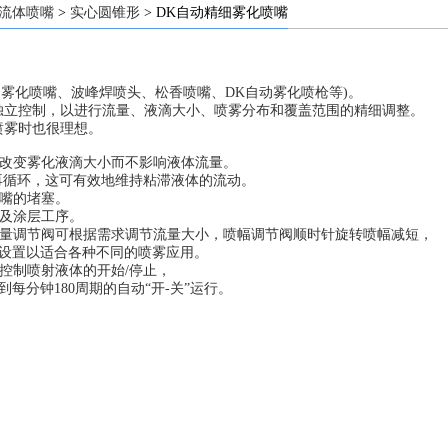
流体喷嘴
>
实心圆锥形
> DK自动精细雾化喷嘴
精细雾化喷嘴、波峰焊喷头、松香喷嘴、DK自动雾化喷枪等)。
立控制，以进行流量、液滴大小、喷雾分布和覆盖范围的精细调整。
喷雾时也很理想。
以改变雾化液滴大小而不影响液体流量。
再循环，这可有效地维持粘滞液体的流动。
喷嘴的堵塞。
湿及涂层工序。
流量调节阀可根据需求调节流量大小，喷幅调节阀顺时针旋转喷幅减短，
设置以适合各种不同的喷雾应用。
控制喷射液体的开始/停止，
分钟180周期的自动“开-关”运行。